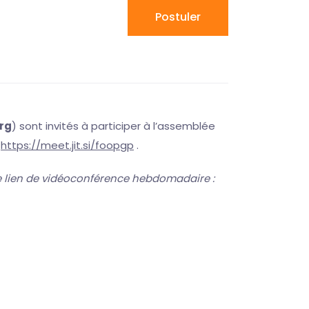
Postuler
rg
) sont invités à participer à l’assemblée
r
https://meet.jit.si/foopgp
.
tre lien de vidéoconférence hebdomadaire :