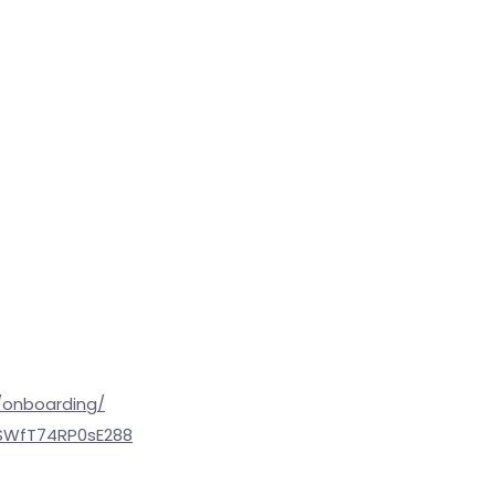
g/onboarding/
dSWfT74RP0sE288