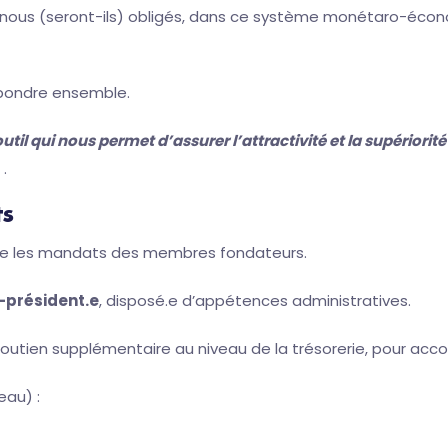
-nous (seront-ils) obligés, dans ce système monétaro-économ
épondre ensemble.
util qui nous permet d’assurer l’attractivité et la supériorité 
.
ts
mme les mandats des membres fondateurs.
-président.e
, disposé.e d’appétences administratives.
 soutien supplémentaire au niveau de la trésorerie, pour ac
eau) :