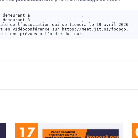
 demeurant à                     ,

 demeurant à                     ,

ale de l’association qui se tiendra le 19 avril 2026

t en vidéoconférence sur https://meet.jit.si/foopgp,

.
17