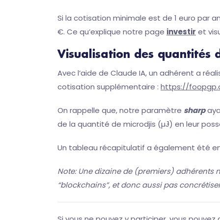
Si la cotisation minimale est de 1 euro par a
€. Ce qu’explique notre page
investir
et vis
Visualisation des quantités 
Avec l’aide de Claude IA, un adhérent a réali
cotisation supplémentaire :
https://foopgp.
On rappelle que, notre paramètre
sharp
aya
de la quantité de microdjis (µɈ) en leur poss
Un tableau récapitulatif a également été en
Note: Une dizaine de (premiers) adhérents n’
“blockchains”, et donc aussi pas concrétiser 
Si vous ne pouvez y participer, vous pouvez