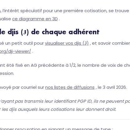
n, l’intérêt spéculatif pour une première cotisation, se trou
ualise
ce diagramme en 3D
.
de djis (Ɉ) de chaque adhérent
sé un petit outil pour
visualiser vos djis (Ɉ)
, et savoir combien
org/dji-viewer/
.
nt été fixé en AG précédente à 1/2, le nombre de voix de ch
ession.
voyé par courriel sur
nos listes de diffusions
, le 3 avril 2026.
ayant pas transmis leur identifiant PGP ID, ils ne peuvent po
les djis auxquels leurs cotisations leur donnent droit.
 donner procuration en signant un message de type :