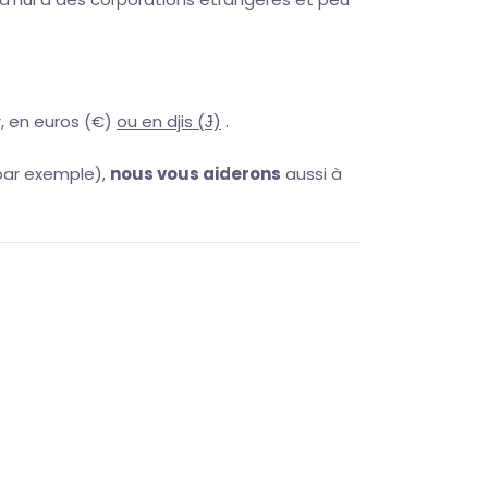
, en euros (€)
ou en djis (Ɉ)
.
par exemple),
nous vous aiderons
aussi à