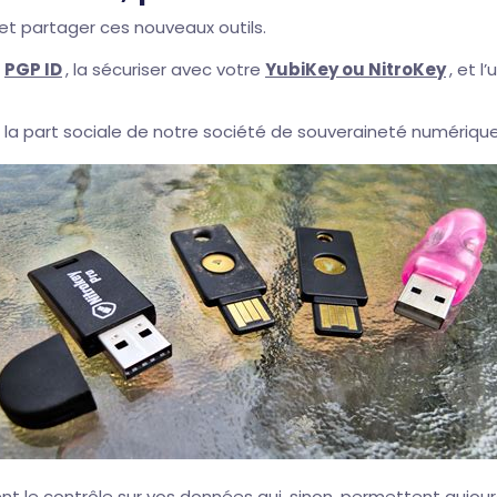
et partager ces nouveaux outils.
é
PGP ID
, la sécuriser avec votre
YubiKey ou NitroKey
, et l
, la part sociale de notre société de souveraineté numérique
 le contrôle sur vos données qui, sinon, permettent aujour