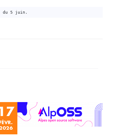
17
FÉVR.
2026