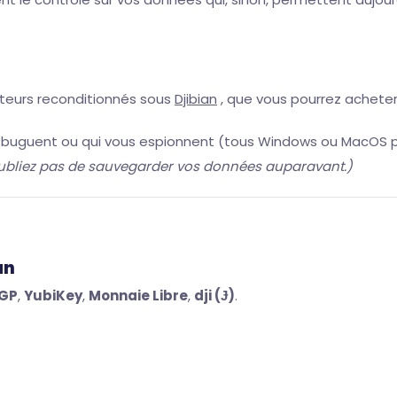
teurs reconditionnés sous
Djibian
, que vous pourrez acheter
ui buguent ou qui vous espionnent (tous Windows ou MacOS 
ubliez pas de sauvegarder vos données auparavant.)
an
GP
,
YubiKey
,
Monnaie Libre
,
dji (Ɉ)
.