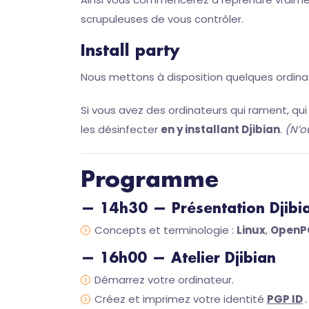
scrupuleuses de vous contrôler.
Install party
Nous mettons à disposition quelques ordina
Si vous avez des ordinateurs qui rament, q
les désinfecter
en y installant Djibian
.
(N’o
Programme
— 14h30 — Présentation
Djibi
Concepts et terminologie :
Linux
,
OpenP
— 16h00 — Atelier
Djibian
Démarrez votre ordinateur.
Créez et imprimez votre identité
PGP ID
.