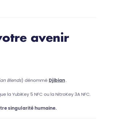
otre avenir
an Blends
) dénommé
Djibian
.
que la YubiKey 5 NFC ou la NitroKey 3A NFC.
otre singularité humaine.