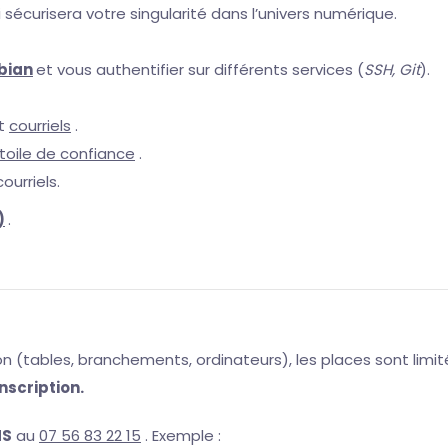
i sécurisera votre singularité dans l’univers numérique.
ibian
et vous authentifier sur différents services (
SSH, Git
).
t
courriels
.
toile de confiance
.
ourriels.
)
.
n (tables, branchements, ordinateurs), les places sont limi
nscription.
MS
au
07 56 83 22 15
. Exemple :