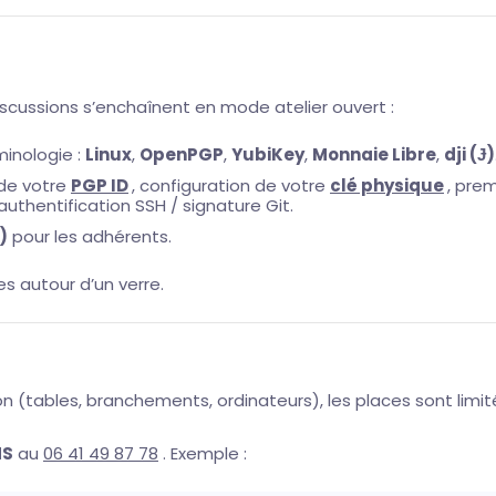
discussions s’enchaînent en mode atelier ouvert :
inologie :
Linux
,
OpenPGP
,
YubiKey
,
Monnaie Libre
,
dji (Ɉ)
 de votre
PGP ID
, configuration de votre
clé physique
, prem
 authentification SSH / signature Git.
)
pour les adhérents.
s autour d’un verre.
n (tables, branchements, ordinateurs), les places sont limit
MS
au
06 41 49 87 78
. Exemple :