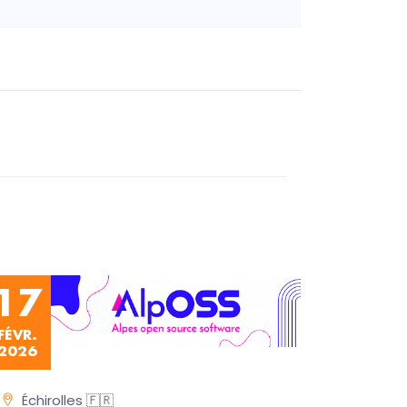
17
FÉVR.
2026
Échirolles 🇫🇷