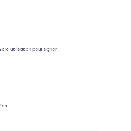
.
ière utilisation pour
signer
,
ées.