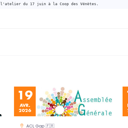
19
AVR.
2026
ACI, Gap 🇫🇷