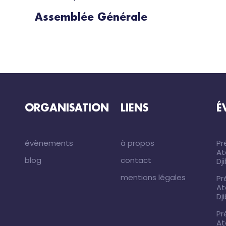
Assemblée Générale
ORGANISATION
LIENS
É
évènements
à propos
Pr
At
blog
contact
Dj
mentions légales
Pr
At
Dj
Pr
At