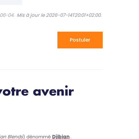
-06-04.
Mis à jour le 2026-07-14T20:01+02:00
.
Postuler
otre avenir
an Blends
) dénommé
Djibian
.