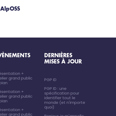
AlpOSS
VÈNEMENTS
DERNIÈRES
MISES À JOUR
ésentation +
elier grand public
PGP ID
ibian
PGP ID : une
ésentation +
spécification pour
elier grand public
identifier tout le
ibian
monde (et n'importe
quoi)
ésentation +
elier grand public
Bonjour, je m'appelle